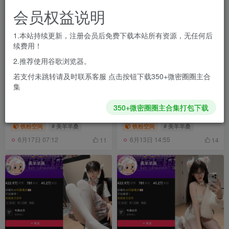
会员权益说明
1.本站持续更新，注册会员后免费下载本站所有资源，无任何后
续费用！
2.推荐使用谷歌浏览器。
若支付未跳转请及时联系客服 点击按钮下载350+微密圈圈主合
集
抖音 美羊羊桑 铁粉空间
抖音 美羊羊桑 铁粉空间
350+微密圈圈主合集打包下载
NO.023期 【28P】
NO.023期 【28P】最新至：
2025.5.10
铁粉空间
# 美羊羊桑
铁粉空间
# 美羊羊桑
6月17日 07:12
6月13日 14:55
11
14