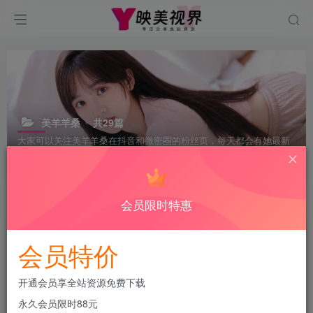
美羊羊桑
共29篇
大家可以关注美羊羊桑在抖音和微密圈的粉丝页，每天都会有她最新
的视频和照片更新。跟着她一起分享生活点滴，快来加入她的粉丝群
体吧！
会员限时特惠
排序
更新
浏览
点赞
评论
会员特价
开通会员享全站资源免费下载
永久会员限时88元