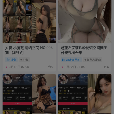
抖音 小范范 秘语空间 NO.006
超蓝布罗莉铁粉秘语空间圈子
期 【3P6V】
付费视图合集
抖音
# 抖音
超蓝布罗莉
# 超蓝布罗莉
3月12日 07:05
2月22日 07:05
9
6