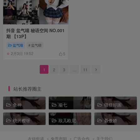
抖音 盐气喵 秘语空间 NO.001
期 【13P】
盐气喵
# 盐气喵
2月3日 19:52
5
1
2
3
…
11
站长推荐圈主
鱼神
瑜七
猫猫好困
桃沢樱呀
欣儿欧尼
聂傲娇
友链申请
免责声明
广告合作
关于我们