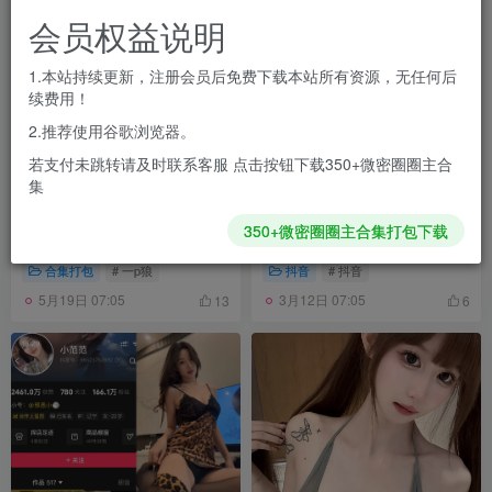
会员权益说明
1.本站持续更新，注册会员后免费下载本站所有资源，无任何后
续费用！
2.推荐使用谷歌浏览器。
若支付未跳转请及时联系客服 点击按钮下载350+微密圈圈主合
集
抖音 一p狼 秘语空间合集[持
抖音 小范范 秘语空间 NO.007
350+微密圈圈主合集打包下载
续更新2026.04.11]
期 【1P4V】最新至：
2026.1.31
合集打包
# 一p狼
抖音
# 抖音
5月19日 07:05
3月12日 07:05
13
6