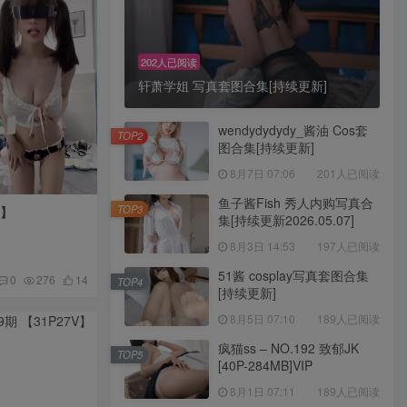
202人已阅读
轩萧学姐 写真套图合集[持续更新]
wendydydydy_酱油 Cos套
TOP2
图合集[持续更新]
8月7日 07:06
201人已阅读
鱼子酱Fish 秀人内购写真合
TOP3
V】
集[持续更新2026.05.07]
8月3日 14:53
197人已阅读
51酱 cosplay写真套图合集
0
276
14
TOP4
[持续更新]
8月5日 07:10
189人已阅读
疯猫ss – NO.192 致郁JK
TOP5
[40P-284MB]VIP
8月1日 07:11
189人已阅读