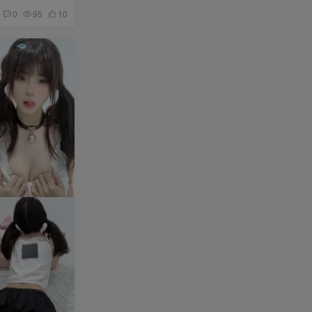
0
95
10