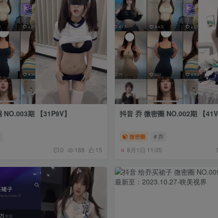
NO.003期 【31P9V】
抖音 乔 微密圈 NO.002期 【41
乔
微密圈
# 乔
8月1日 11:05
0
188
15