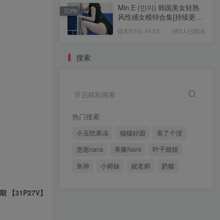
Min.E (민이) 韩国美女轻熟
TOP6
风性感女模特合集[持续更新
2026.05.07]
8月3日 14:53
183人已阅读
搜索
开启精彩搜索
热门搜索
小玉吃果冻
猫猫好因
美了个滢
患崽nana
美酱Nami
叶子姐姐
鱼神
小师妹
妮老师
奶糯
期 【31P27V】