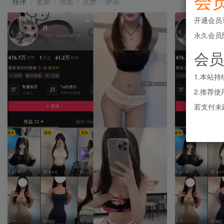
会
排序
更新
浏览
点赞
评论
开通会员
永久会员
会员
1.本站
2.推荐
若支付未