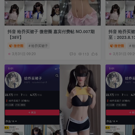
抖音 给乔买裙子 微密圈 嘉宾付费帖 NO.007期
抖音 给乔买裙子 微密圈 NO
【38V】
至：2023.8.1
微密圈
# 给乔买裙子
微密圈
# 
3月31日 09:20
3月31日 09:2
0
113
6