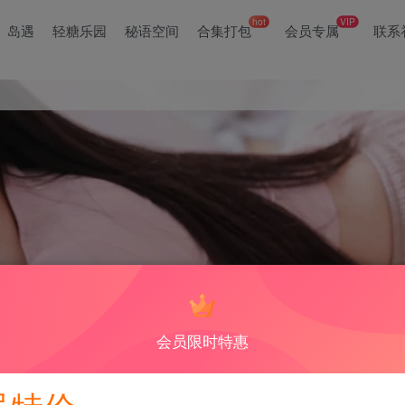
hot
VIP
岛遇
轻糖乐园
秘语空间
合集打包
会员专属
联系
们纷纷表示期待。乔经常在抖音和微密圈发布视频和照片，她的粉丝们都
会员限时特惠
烈讨论，让人期待不已。