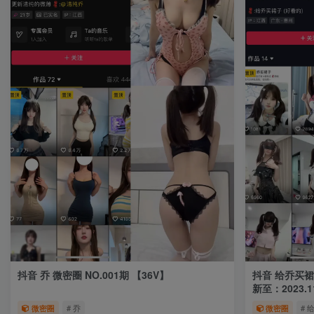
抖音 乔 微密圈 NO.001期 【36V】
抖音 给乔买裙子
新至：2023.11
微密圈
# 乔
微密圈
# 