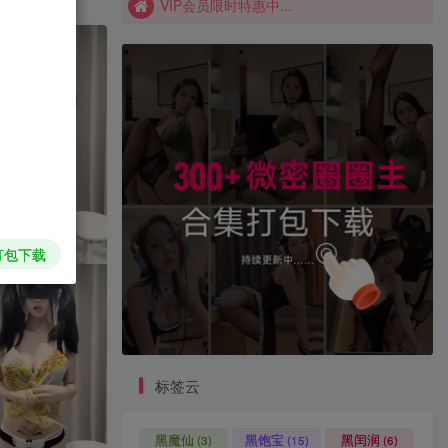
VIP会员限时特惠中...
香菜拌面
香草喵露露
香屁酱
(7)
(1)
(15)
饭鹿鹿鹿痴
饭鹿鹿痴
飞飞以飞飞
(1)
(28)
(8)
飘飘
颉颉与猫
音音
(1)
(16)
(2)
韩国模特Mozzi
韩国Sia
韩国Pia
(1)
(1)
(1)
韩国Maruemon
韩国JangJoo
韩国High
(1)
(1)
(1)
7日阅读榜单
TOP1
打包下载
202人已阅读
轩萧学姐 写真套图合集[持续更新]
标签云
wendydydydy_酱油 Cos套
TOP2
图合集[持续更新]
黑魔仙
黑饱宝
黑闰润
(3)
(15)
(6)