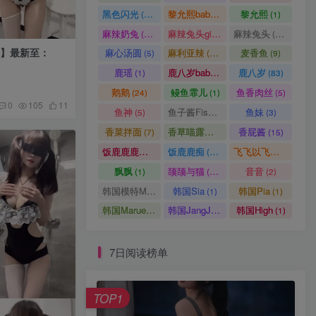
8月7日 07:06
201人已阅读
黑色闪光
黎允熙baby
黎允熙
(15)
(50)
(1)
鱼子酱Fish 秀人内购写真合
麻辣奶兔
麻辣兔头girl
麻辣兔头
(86)
(14)
(28)
TOP3
集[持续更新2026.05.07]
0V】最新至：
麻心汤圆
麻利亚辣
麦香鱼
(5)
(94)
(9)
8月3日 14:53
197人已阅读
鹿瑶
鹿八岁baby
鹿八岁
(1)
(1)
(83)
51酱 cosplay写真套图合集
鹅鹅
鳗鱼霏儿
鱼香肉丝
(24)
(1)
(5)
TOP4
[持续更新]
0
105
11
鱼神
鱼子酱Fish
鱼妹
(5)
(6)
(3)
8月5日 07:10
189人已阅读
香菜拌面
香草喵露露
香屁酱
(7)
(1)
(15)
疯猫ss – NO.192 致郁JK
饭鹿鹿鹿痴
饭鹿鹿痴
飞飞以飞飞
TOP5
(1)
(28)
(8)
[40P-284MB]VIP
飘飘
颉颉与猫
音音
(1)
(16)
(2)
8月1日 07:11
189人已阅读
韩国模特Mozzi
韩国Sia
韩国Pia
(1)
(1)
(1)
Min.E (민이) 韩国美女轻熟
TOP6
韩国Maruemon
韩国JangJoo
韩国High
(1)
(1)
(1)
风性感女模特合集[持续更新
2026.05.07]
8月3日 14:53
183人已阅读
7日阅读榜单
TOP1