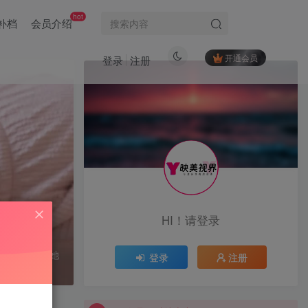
hot
补档
会员介绍
开通会员
登录
注册
VIP会员限时特惠中...
VIP会员限时特惠中...
VIP会员限时特惠中...
标签云
黑魔仙
黑饱宝
黑闰润
(3)
(15)
(6)
黑色闪光
黎允熙baby
黎允熙
(15)
(50)
(1)
HI！请登录
麻辣奶兔
麻辣兔头girl
麻辣兔头
(86)
(14)
(28)
麻心汤圆
麻利亚辣
麦香鱼
(5)
(94)
(9)
非常喜欢关注她
登录
注册
鹿瑶
鹿八岁baby
鹿八岁
(1)
(1)
(83)
VIP会员限时特惠中...
鹅鹅
鳗鱼霏儿
鱼香肉丝
(24)
(1)
(5)
VIP会员限时特惠中...
鱼神
鱼子酱Fish
鱼妹
(5)
(6)
(3)