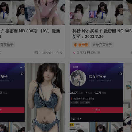
.008期 【9V】最新
抖音 给乔买裙子 微密圈 NO.006期 【3P6V】最
3
新至：2023.7.29
给乔买裙子
微密圈
# 给乔买裙子
0
3月31日 09:19
0
261
5