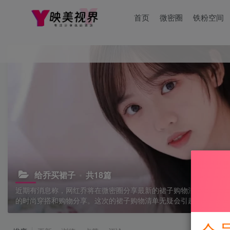
首页
微密圈
铁粉空间
给乔买裙子
共18篇
近期有消息称，网红乔将在微密圈分享最新的裙子购物清单，粉丝
的时尚穿搭和购物分享。这次的裙子购物清单无疑会引起大家的热