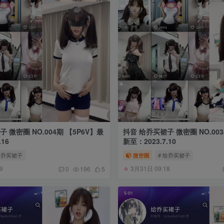
004期 【5P6V】最
抖音 给乔买裙子 微密圈 NO.003期 【26P】最
16
新至：2023.7.10
给乔买裙子
微密圈
# 给乔买裙子
9
3月31日 09:18
0
196
5