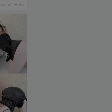
0
382
7