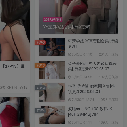
205人已阅读
YY宝贝岛遇合集[持续更新]
轩萧学姐 写真套图合集[持续
TOP2
更新]
8月5日 07:10
201人已阅读
鱼子酱Fish 秀人内购写真合
TOP3
 【27P1V】最
集[持续更新2026.05.07]
8月3日 14:53
197人已阅读
抖音 佐佐酱 微密圈合集[持
0
816
12
TOP4
续更新2026.05.01]
7月30日 12:24
195人已阅读
疯猫ss – NO.192 致郁JK
TOP5
[40P-284MB]VIP
8月1日 07:11
189人已阅读