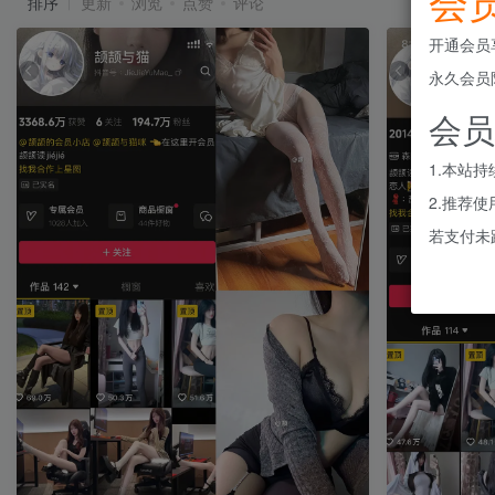
会
排序
更新
浏览
点赞
评论
开通会员
永久会员
会员
1.本站
2.推荐
若支付未