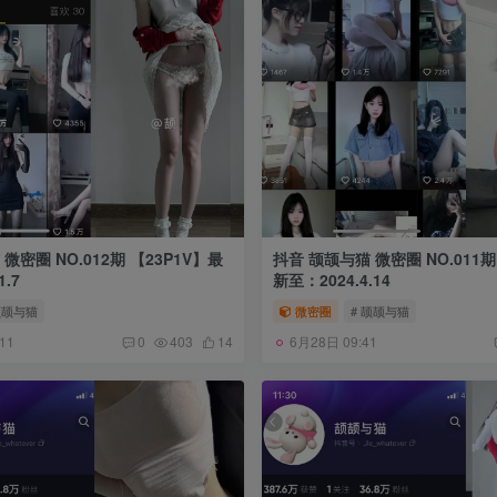
微密圈 NO.012期 【23P1V】最
抖音 颉颉与猫 微密圈 NO.011期
.7
新至：2024.4.14
颉颉与猫
微密圈
# 颉颉与猫
11
6月28日 09:41
0
403
14