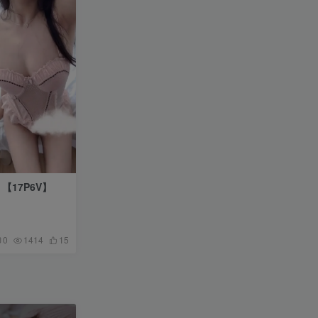
NO.001期 【17P6V】
0
1414
15