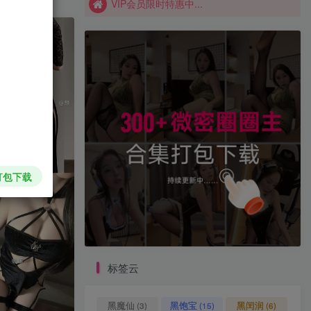
VIP会员限时特惠中...
香菜拌面
香草喵露露
香屁酱
(7)
(1)
(15)
饭鹿鹿鹿痴
饭鹿鹿痴
飞飞以飞飞
(1)
(28)
(8)
飘飘
颉颉与猫
音音
(1)
(16)
(2)
韩国模特Mozzi
韩国Sia
韩国Pia
(1)
(1)
(1)
韩国Maruemon
韩国JangJoo
韩国High
(1)
(1)
(1)
7日阅读榜单
TOP1
打包下载
205人已阅读
YY宝贝岛遇合集[持续更新]
标签云
轩萧学姐 写真套图合集[持续
TOP2
更新]
黑魔仙
黑饱宝
黑闰润
(3)
(15)
(6)