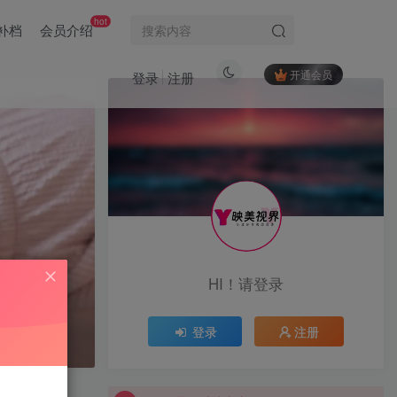
hot
补档
会员介绍
开通会员
登录
注册
VIP会员限时特惠中...
VIP会员限时特惠中...
VIP会员限时特惠中...
标签云
黑魔仙
黑饱宝
黑闰润
(3)
(15)
(6)
黑色闪光
黎允熙baby
黎允熙
(15)
(50)
(1)
HI！请登录
麻辣奶兔
麻辣兔头girl
麻辣兔头
(86)
(14)
(28)
麻心汤圆
麻利亚辣
麦香鱼
(5)
(94)
(9)
丝的关注和喜
登录
注册
鹿瑶
鹿八岁baby
鹿八岁
(1)
(1)
(83)
VIP会员限时特惠中...
鹅鹅
鳗鱼霏儿
鱼香肉丝
(24)
(1)
(5)
VIP会员限时特惠中...
鱼神
鱼子酱Fish
鱼妹
(5)
(6)
(3)