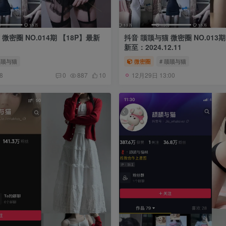
微密圈 NO.014期 【18P】最新
抖音 颉颉与猫 微密圈 NO.013期
新至：2024.12.11
颉颉与猫
微密圈
# 颉颉与猫
8
12月29日 13:00
0
887
10