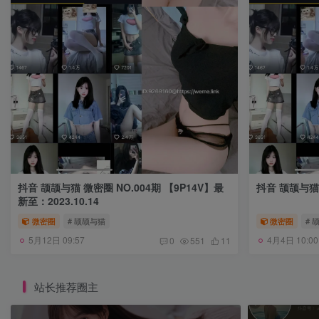
抖音 颉颉与猫 微密圈 NO.004期 【9P14V】最
新至：2023.10.14
微密圈
# 颉颉与猫
微密圈
# 
5月12日 09:57
4月4日 10:00
0
551
11
站长推荐圈主