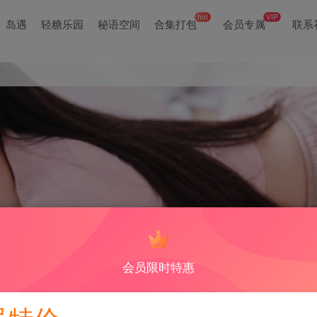
hot
VIP
岛遇
轻糖乐园
秘语空间
合集打包
会员专属
联系
的生活和日常。她们的视频和照片总是充满着欢乐和快乐，吸引了无数粉
会员限时特惠