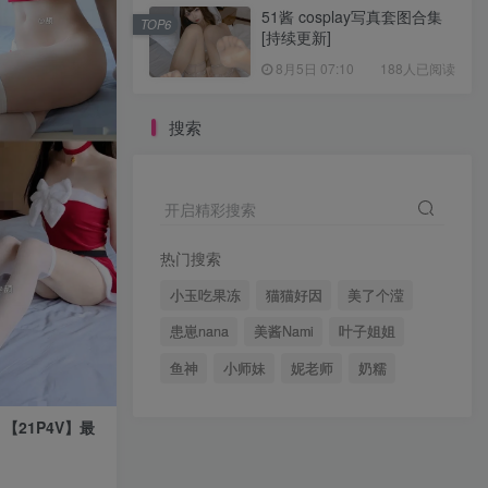
51酱 cosplay写真套图合集
TOP6
[持续更新]
8月5日 07:10
188人已阅读
搜索
开启精彩搜索
热门搜索
小玉吃果冻
猫猫好因
美了个滢
患崽nana
美酱Nami
叶子姐姐
鱼神
小师妹
妮老师
奶糯
 【21P4V】最