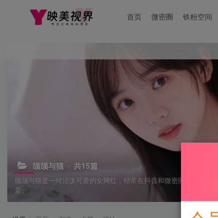
首页
微密圈
铁粉空间
颉颉与猫
共15篇
颉颉与猫是一对活泼可爱的女网红，经常在抖音和微密圈分享她们
爱。