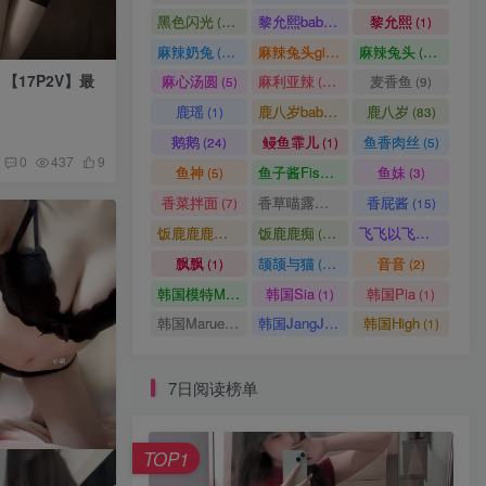
8月5日 07:10
201人已阅读
黑色闪光
黎允熙baby
黎允熙
(15)
(50)
(1)
鱼子酱Fish 秀人内购写真合
麻辣奶兔
麻辣兔头girl
麻辣兔头
(86)
(14)
(28)
TOP3
集[持续更新2026.05.07]
 【17P2V】最
麻心汤圆
麻利亚辣
麦香鱼
(5)
(94)
(9)
8月3日 14:53
197人已阅读
鹿瑶
鹿八岁baby
鹿八岁
(1)
(1)
(83)
抖音 佐佐酱 微密圈合集[持
鹅鹅
鳗鱼霏儿
鱼香肉丝
(24)
(1)
(5)
TOP4
续更新2026.05.01]
0
437
9
鱼神
鱼子酱Fish
鱼妹
(5)
(6)
(3)
7月30日 12:24
195人已阅读
香菜拌面
香草喵露露
香屁酱
(7)
(1)
(15)
疯猫ss – NO.192 致郁JK
饭鹿鹿鹿痴
饭鹿鹿痴
飞飞以飞飞
TOP5
(1)
(28)
(8)
[40P-284MB]VIP
飘飘
颉颉与猫
音音
(1)
(16)
(2)
8月1日 07:11
189人已阅读
韩国模特Mozzi
韩国Sia
韩国Pia
(1)
(1)
(1)
51酱 cosplay写真套图合集
TOP6
韩国Maruemon
韩国JangJoo
韩国High
(1)
(1)
(1)
[持续更新]
8月5日 07:10
188人已阅读
7日阅读榜单
TOP1