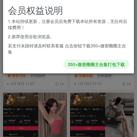
会员权益说明
1.本站持续更新，注册会员后免费下载本站所有资源，无任何后
续费用！
2.推荐使用谷歌浏览器。
若支付未跳转请及时联系客服 点击按钮下载350+微密圈圈主合
集
KK战神 岛遇+轻糖乐园+铁粉
抖音 KK战神 轻糖乐园
350+微密圈圈主合集打包下载
空间合集[持续更新
NO.004期 【49P】最新至：
2026.03.26]
2025.11.10
铁粉空间
# KK战神
轻糖乐园
# KK战神
4月18日 11:07
1月13日 07:10
10
10