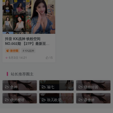
抖音 KK战神 铁粉空间
NO.002期 【27P】最新至：
2025.4.18
微密圈
# KK战神
6月3日 14:21
15
站长推荐圈主
鱼神
瑜七
猫猫好困
桃沢樱呀
欣儿欧尼
聂傲娇