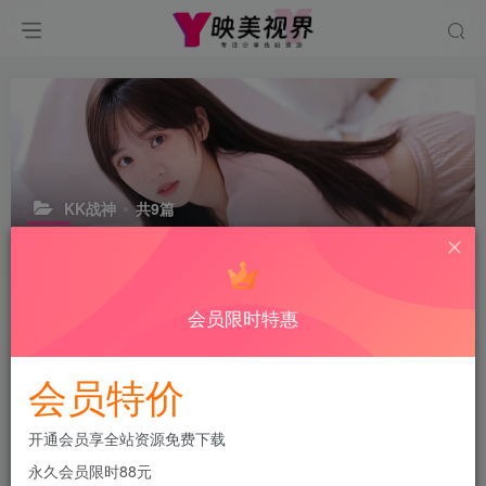
KK战神
共9篇
KK战神是如今备受瞩目的女网红之一，她在抖音和铁粉空间上频繁分
享着精彩纷呈的视频和照片，吸引了大量忠实粉丝。
会员限时特惠
排序
更新
浏览
点赞
评论
会员特价
开通会员享全站资源免费下载
永久会员限时88元