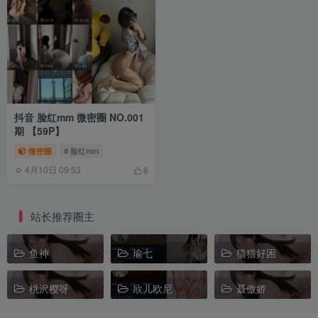
抖音 脸红mm 微密圈 NO.001
期 【59P】
微密圈
# 脸红mm
4月10日 09:53
8
站长推荐圈主
鱼神
瑜七
猫猫好困
桃沢樱呀
欣儿欧尼
聂傲娇