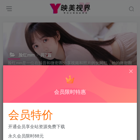
脸红mm
共7篇
脸红mm是一位在抖音和微密圈分享视频和照片的女网红，她的微密圈
资源是每周更新的，内容涵盖生活日常、美妆教程、美食分享等，深
受粉丝喜爱。
会员限时特惠
排序
更新
浏览
点赞
评论
会员特价
开通会员享全站资源免费下载
永久会员限时88元