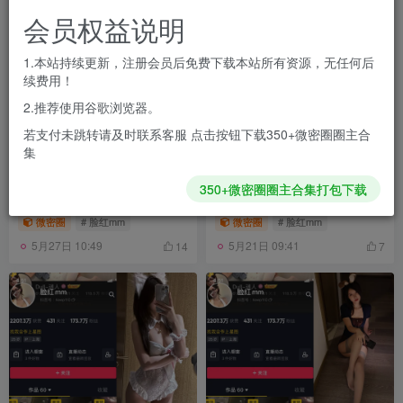
会员权益说明
1.本站持续更新，注册会员后免费下载本站所有资源，无任何后
续费用！
2.推荐使用谷歌浏览器。
若支付未跳转请及时联系客服 点击按钮下载350+微密圈圈主合
集
抖音 脸红mm 微密圈 NO.008
抖音 脸红mm 微密圈 NO.007
350+微密圈圈主合集打包下载
期 【25P2V】最新至：
期 【5P2V】最新至：
2024.1.08
2023.11.23
微密圈
# 脸红mm
微密圈
# 脸红mm
5月27日 10:49
5月21日 09:41
14
7