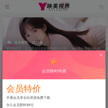
落英酱耶
共31篇
落英酱耶是一位活跃在抖音和微密圈的女网红，她经常分享自己的生
活和健身经验。想要获取更多她的资源和分享，请关注她的微密圈账
号。
会员限时特惠
排序
更新
浏览
点赞
评论
会员特价
开通会员享全站资源免费下载
永久会员限时88元