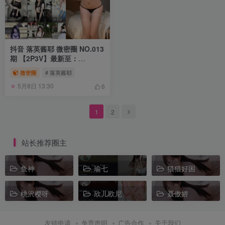
抖音 落英酱耶 微密圈 NO.013
期 【2P3V】最新至：
2023.9.27
微密圈
# 落英酱耶
5月8日 13:30
6
1
2
站长推荐圈主
鱼神
瑜七
猫猫好困
桃沢樱呀
欣儿欧尼
聂傲娇
友链申请
免责声明
广告合作
关于我们