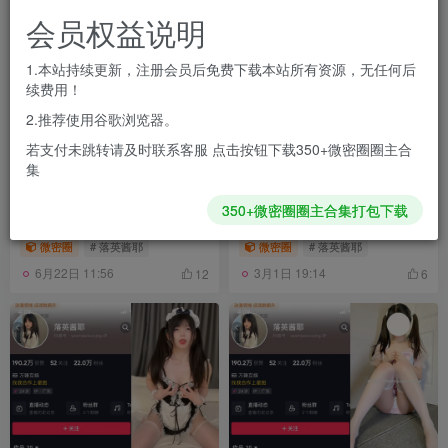
会员权益说明
1.本站持续更新，注册会员后免费下载本站所有资源，无任何后
续费用！
2.推荐使用谷歌浏览器。
若支付未跳转请及时联系客服 点击按钮下载350+微密圈圈主合
集
抖音 落英酱耶 微密圈 NO.029
抖音 落英酱耶 微密圈 NO.028
350+微密圈圈主合集打包下载
期 【5V】最新至：2025.5.12
期 【7V】最新至：2025.2.8
微密圈
# 落英酱耶
微密圈
# 落英酱耶
6月22日 11:56
3月1日 19:14
12
6