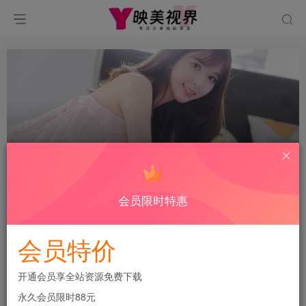
韩国Maruemon
共1篇
会员限时特惠
排序
更新
浏览
点赞
评论
会员特价
开通会员享全站资源免费下载
永久会员限时88元