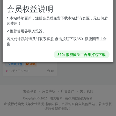
会员权益说明
1.本站持续更新，注册会员后免费下载本站所有资源，无任何后
续费用！
2.推荐使用谷歌浏览器。
若支付未跳转请及时联系客服 点击按钮下载350+微密圈圈主合
集
韩国Maruemon(마루에몽)23
350+微密圈圈主合集打包下载
期全集打包下载
合集打包
写真
12月6日 07:09
10
友链申请
免责声明
广告合作
关于我们
Copyright © 2023 ·
映美视界
· 由Zibll主题强力驱动.
出境模特均为成年女性且无违禁内容，资源均来自自其他网站，若有侵权
请通知我们删除！