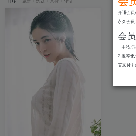
会
排序
更新
浏览
点赞
评论
开通会员
永久会员
会员
1.本站
2.推荐
若支付未