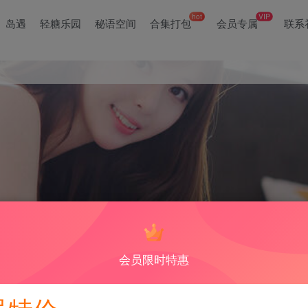
hot
VIP
岛遇
轻糖乐园
秘语空间
合集打包
会员专属
联系
会员限时特惠