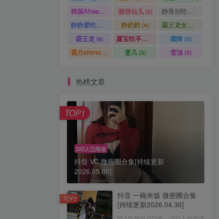
韩国AfreecaTV主播
面饼仙儿
静香别吃了
(1)
(5)
(7)
静静爱吃糖
静奶奶
霸王龙女孩
(6)
(4)
(1)
霸王龙
露宝吃不饱
霜降
(6)
(30)
(2)
霜月shimo
雯几
雪顶
(4)
(3)
(9)
热榜文章
TOP1
222人已阅读
抖音 VC 微密圈合集[持续更新
2026.05.05]
抖音 一碗米饭 微密圈合集
TOP2
[持续更新2026.04.30]
7月26日 07:05
221人已阅读