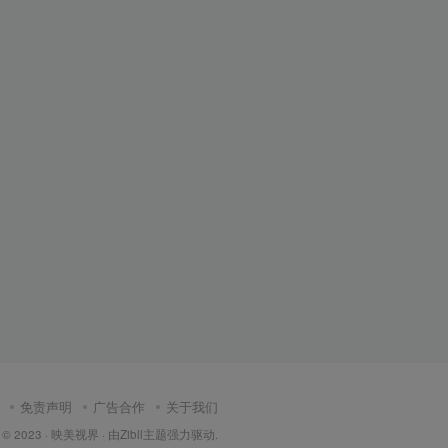
免责声明
广告合作
关于我们
 © 2023 ·
映美视界
· 由Zibll主题强力驱动.