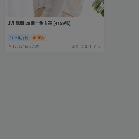
JVI 飘飘 28期全集专享 [4159张]
合集打包
写真
12月21日 07:08
0
271
5