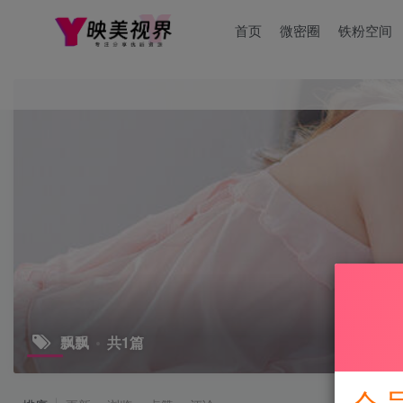
首页
微密圈
铁粉空间
飘飘
共1篇