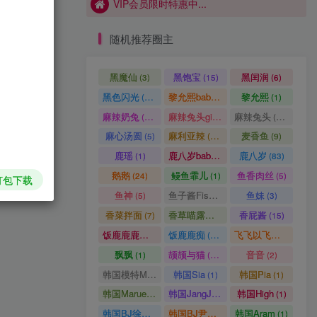
VIP会员限时特惠中...
随机推荐圈主
黑魔仙
黑饱宝
黑闰润
(3)
(15)
(6)
黑色闪光
黎允熙baby
黎允熙
(15)
(50)
(1)
麻辣奶兔
麻辣兔头girl
麻辣兔头
(86)
(14)
(28)
麻心汤圆
麻利亚辣
麦香鱼
(5)
(94)
(9)
鹿瑶
鹿八岁baby
鹿八岁
(1)
(1)
(83)
鹅鹅
鳗鱼霏儿
鱼香肉丝
(24)
(1)
(5)
打包下载
鱼神
鱼子酱Fish
鱼妹
(5)
(6)
(3)
香菜拌面
香草喵露露
香屁酱
(7)
(1)
(15)
饭鹿鹿鹿痴
饭鹿鹿痴
飞飞以飞飞
(1)
(28)
(8)
飘飘
颉颉与猫
音音
(1)
(16)
(2)
韩国模特Mozzi
韩国Sia
韩国Pia
(1)
(1)
(1)
韩国Maruemon
韩国JangJoo
韩国High
(1)
(1)
(1)
韩国BJ徐雅eseoa
韩国BJ尹知予
韩国Aram
(1)
(1)
(1)