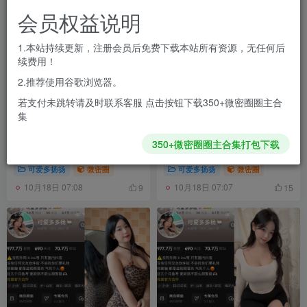
会员权益说明
1.本站持续更新，注册会员后免费下载本站所有资源，无任何后
续费用！
2.推荐使用谷歌浏览器。
若支付未跳转请及时联系客服 点击按钮下载350+微密圈圈主合
集
抖音 可爱多扬扬 铁粉空间
抖音 可爱多扬扬 铁粉空间
350+微密圈圈主合集打包下载
NO.004期 【108P】最新至：
NO.003期 【72P】
2024.9.21
可爱多扬扬
微密圈
可爱多扬扬
微密圈
10月18日 07:08
10月18日 07:07
9
15