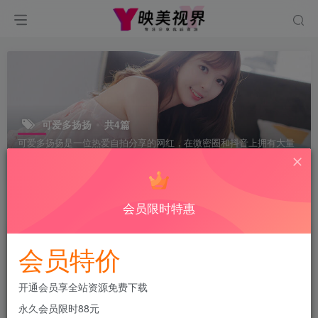
可爱多扬扬
共4篇
可爱多扬扬是一位热爱自拍分享的网红，在微密圈和抖音上拥有大量
粉丝。她经常更新生活日常、美妆教程和搞怪视频，深受粉丝们喜
爱。
会员限时特惠
排序
更新
浏览
点赞
评论
会员特价
开通会员享全站资源免费下载
永久会员限时88元