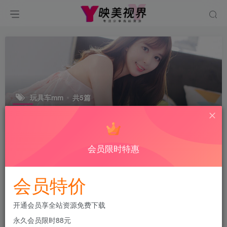
玩具车mm
共5篇
这位女网红在抖音和微密圈上活跃，分享精彩的视频和照片。她的微
密圈资源丰富，吸引了大批粉丝围观。
会员限时特惠
排序
更新
浏览
点赞
评论
会员特价
开通会员享全站资源免费下载
永久会员限时88元