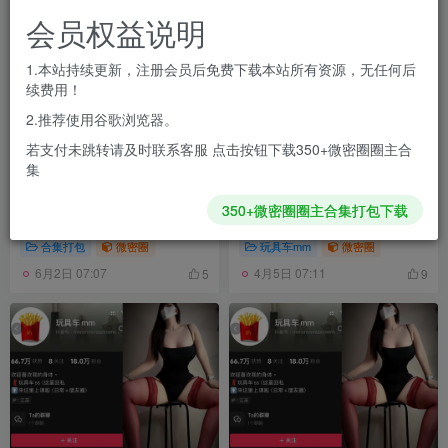
会员权益说明
1.本站持续更新，注册会员后免费下载本站所有资源，无任何后
续费用！
2.推荐使用谷歌浏览器。
若支付未跳转请及时联系客服 点击按钮下载350+微密圈圈主合
集
抖音 玩具车mm 微密圈合集
抖音 玩具车mm 微密圈
350+微密圈圈主合集打包下载
[持续更新2026.04.16]
NO.003期 【3P13V】最新
至：2025.2.28
合集打包
微密圈
玩具车mm
微密圈
6月2日 07:07
4月5日 07:11
5
9