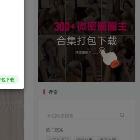
录购买
打包下载
搜索
开启精彩搜索
热门搜索
小玉吃果冻
猫猫好因
美了个滢