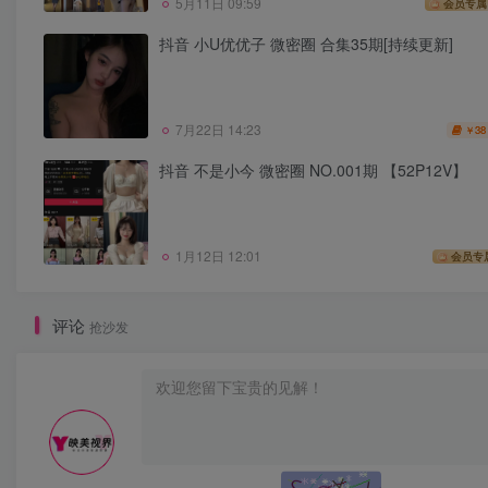
5月11日 09:59
会员专属
抖音 小U优优子 微密圈 合集35期[持续更新]
7月22日 14:23
38
￥
抖音 不是小今 微密圈 NO.001期 【52P12V】
1月12日 12:01
会员专
评论
抢沙发