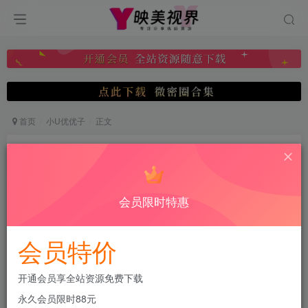
首页
小U优优子
正文
抖音 小U优优子 VIP 微密圈 NO.021期 【17P】最
新至:2023.6.3
映美视界
会员限时特惠
关注
私信
2月24日 09:37发布
0
228
11
会员特价
付费阅读
已售 4
抖音 小U优优子 VIP 微密圈 NO.021期 【17P】最新至:2023.6.3
开通会员享全站资源免费下载
此内容为付费阅读，请付费后查看
永久会员限时88元