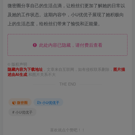
微密圈分享自己的生活点滴，让粉丝们更加了解她的日常以
及她的工作状态。这期内容中，小U优优子展现了她积极向
上的生活态度，给粉丝们带来了愉悦和正能量。
此处内容已隐藏，请付费后查看
©
版权声明
隐藏内容为下载地址
，文章来自互联网，如有侵权联系删除，
图片描
述由AI生成
,和图片关系不大
THE END
微密圈
小U优优子
# 小U优优子
喜欢就点个赞吧！！