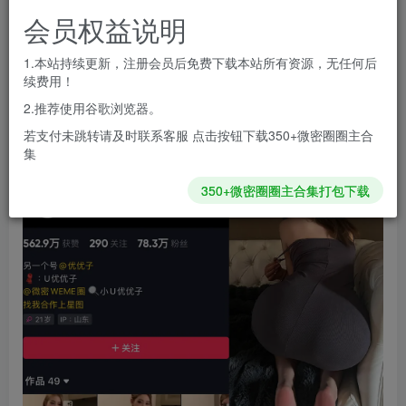
会员专属资源
会员权益说明
免费
免费
黄金会员
钻石会员
1.本站持续更新，注册会员后免费下载本站所有资源，无任何后
您暂无购买权限，请先开通会员
续费用！
开通会员
2.推荐使用谷歌浏览器。
若支付未跳转请及时联系客服 点击按钮下载350+微密圈圈主合
集
350+微密圈圈主合集打包下载