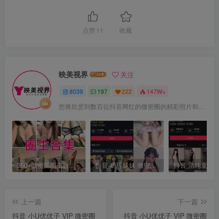
点赞
11
收藏
映美视界
关注
8039
197
222
147W+
您将欣赏到数百位抖音网红的微密圈的精彩照片和视频。这里有魅力四溢的美女网红，加入映美视界探索美女网红的魅力世界！
350+微密圈圈主合集打包下载 持续更新中
抖音 奶瑶妹妹 微密圈 NO.015期 【50P】最新至：2024.8.20
上一篇
下一篇
抖音 小U优优子 VIP 微密圈
抖音 小U优优子 VIP 微密圈