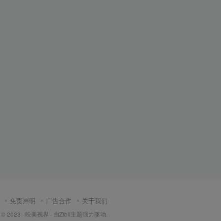
免责声明
广告合作
关于我们
 © 2023 ·
映美视界
· 由Zibll主题强力驱动.