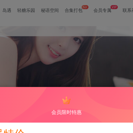
hot
VIP
岛遇
轻糖乐园
秘语空间
合集打包
会员专属
联系
不仅拥有出色的外貌，还有丰富的内涵。如果你想了解她的更多信息，可
会员限时特惠