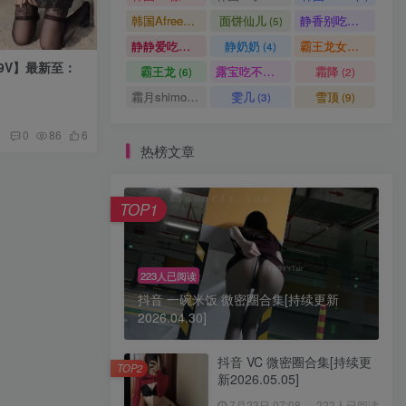
韩国AfreecaTV主播
面饼仙儿
静香别吃了
(1)
(5)
(7)
静静爱吃糖
静奶奶
霸王龙女孩
(6)
(4)
(1)
59V】最新至：
霸王龙
露宝吃不饱
霜降
(6)
(30)
(2)
霜月shimo
雯几
雪顶
(4)
(3)
(9)
0
86
6
热榜文章
TOP1
223人已阅读
抖音 一碗米饭 微密圈合集[持续更新
2026.04.30]
抖音 VC 微密圈合集[持续更
TOP2
新2026.05.05]
7月23日 07:08
222人已阅读