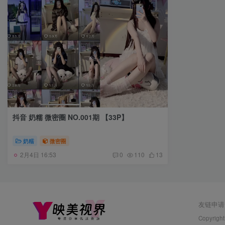
抖音 奶糯 微密圈 NO.001期 【33P】
奶糯
微密圈
2月4日 16:53
0
110
13
友链申请
Copyright