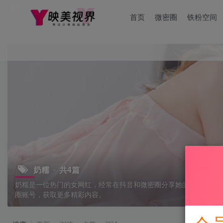
首页
微密圈
铁粉空间
奶糯
共4篇
奶糯是一位热门的女网红，经常在抖音和微密圈分享她的生活，她
圈账号，获取更多精彩内容。