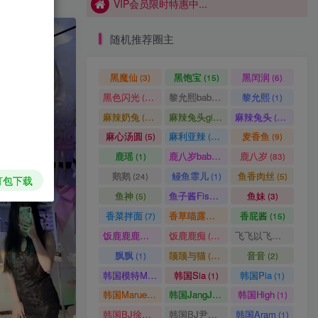
VIP会员限时特惠中...
随机推荐圈主
黑魔仙
黑饱宝
黑闰润
(3)
(15)
(6)
黑色闪光
黎允熙baby
黎允熙
(15)
(50)
(1)
麻辣奶兔
麻辣兔头girl
麻辣兔头
(86)
(14)
(28)
麻心汤圆
麻利亚辣
麦香鱼
(5)
(94)
(9)
鹿瑶
鹿八岁baby
鹿八岁
(1)
(1)
(83)
鹅鹅
鳗鱼霏儿
鱼香肉丝
(24)
(1)
(5)
打包下载
鱼神
鱼子酱Fish
鱼妹
(5)
(6)
(3)
香菜拌面
香草喵露露
香屁酱
(7)
(1)
(15)
饭鹿鹿鹿痴
饭鹿鹿痴
飞飞以飞飞
(1)
(28)
(8)
飘飘
颉颉与猫
音音
(1)
(16)
(2)
韩国模特Mozzi
韩国Sia
韩国Pia
(1)
(1)
(1)
韩国Maruemon
韩国JangJoo
韩国High
(1)
(1)
(1)
韩国BJ徐雅eseoa
韩国BJ尹知予
韩国Aram
(1)
(1)
(1)