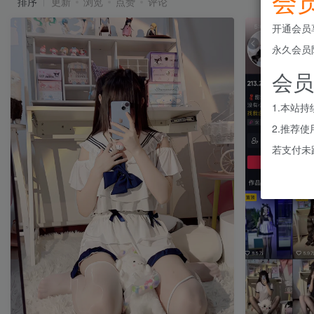
会
排序
更新
浏览
点赞
评论
开通会员
永久会员
会员
1.本站
2.推荐
若支付未