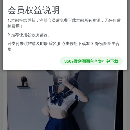
会员专属资源
会员权益说明
免费
免费
黄金会员
钻石会员
1.本站持续更新，注册会员后免费下载本站所有资源，无任何后
您暂无购买权限，请先开通会员
续费用！
开通会员
2.推荐使用谷歌浏览器。
若支付未跳转请及时联系客服 点击按钮下载350+微密圈圈主合
集
350+微密圈圈主合集打包下载