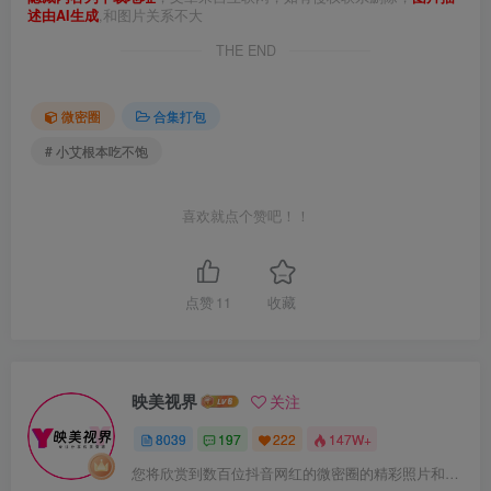
述由AI生成
,和图片关系不大
THE END
微密圈
合集打包
# 小艾根本吃不饱
喜欢就点个赞吧！！
点赞
11
收藏
映美视界
关注
8039
197
222
147W+
您将欣赏到数百位抖音网红的微密圈的精彩照片和视频。这里有魅力四溢的美女网红，加入映美视界探索美女网红的魅力世界！