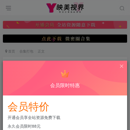
首页
合集打包
正文
抖音 小艾根本吃不饱 微密圈合集[持续更新
2026.04.25]
映美视界
会员限时特惠
关注
私信
7月6日 07:07发布
0
100
11
会员特价
付费阅读
抖音 小艾根本吃不饱 微密圈合集[持续更新2026.04.25]
开通会员享全站资源免费下载
此内容为付费阅读，请付费后查看
永久会员限时88元